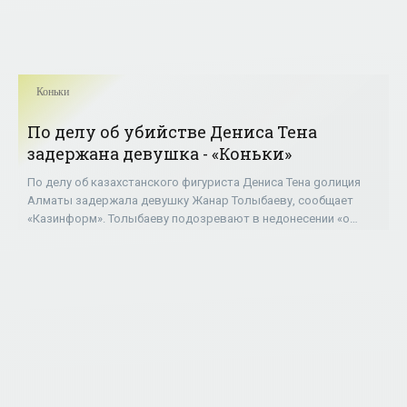
Коньки
По делу об убийстве Дениса Тена
задержана девушка - «Коньки»
По делу об казахстанского фигуриста Дениса Тена gолиция
Алматы задержала девушку Жанар Толыбаеву, сообщает
«Казинформ». Толыбаеву подозревают в недонесении «о
достоверно известном готовящемся или