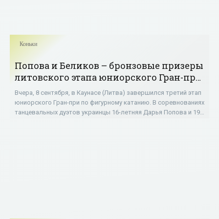
Коньки
Попова и Беликов – бронзовые призеры
литовского этапа юниорского Гран-при
среди танцоров (+Видео) - «Коньки»
Вчера, 8 сентября, в Каунасе (Литва) завершился третий этап
юниорского Гран-при по фигурному катанию. В соревнованиях
танцевальных дуэтов украинцы 16-летняя Дарья Попова и 19-
летний Владимир Беликов