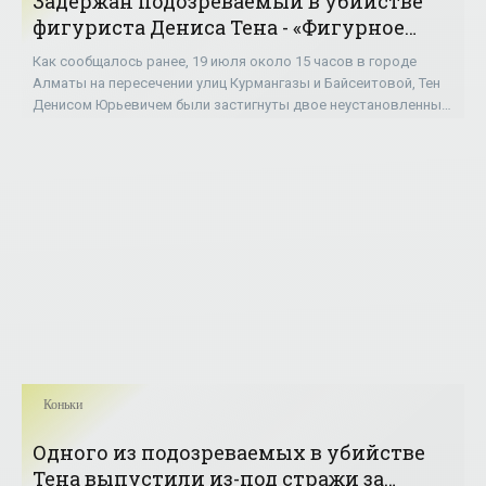
Задержан подозреваемый в убийстве
фигуриста Дениса Тена - «Фигурное
катание»
Как сообщалось ранее, 19 июля около 15 часов в городе
Алматы на пересечении улиц Курмангазы и Байсеитовой, Тен
Денисом Юрьевичем были застигнуты двое неустановленных
лиц, совершивших кражу зеркал с
Коньки
Одного из подозреваемых в убийстве
Тена выпустили из-под стражи за