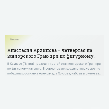
Коньки
Анастасия Архипова – четвертая на
юниорского Гран-при по фигурному
катанию в Каунасе - «Коньки»
В Каунасе (Литва) проходит третий этап юниорского Гран-при
по фигурному катанию. В соревнованиях одиночниц уверенно
победила россиянка Александра Трусова, набрав в сумме за
две программы 221,44