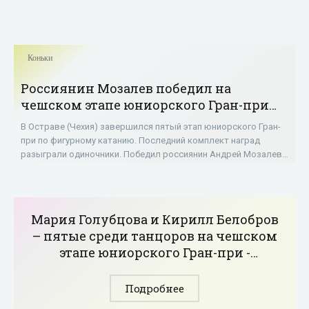
Коньки
Россиянин Мозалев победил на
чешском этапе юниорского Гран-при
среди одиночников; Лишенко – 20-й -
В Остраве (Чехия) завершился пятый этап юниорского Гран-
«Фигурное катание»
при по фигурному катанию. Последний комплект наград
разыграли одиночники. Победил россиянин Андрей Мозалев
с суммой за две программы 217,12
Мария Голубцова и Кирилл Белобров
– пятые среди танцоров на чешском
этапе юниорского Гран-при -
«Фигурное катание»
Подробнее