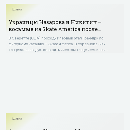
Коньки
Украинцы Назарова и Никитин –
восьмые на Skate America после
ритмического танца - «Фигурное
В Эверетте (США) проходит первый этап Гран-при по
катание»
фигурному катанию – Skate America. В соревнованиях
танцевальных дуэтов в ритмическом танце чемпионы
Украины Александра Назарова и Максим Никитин
Коньки