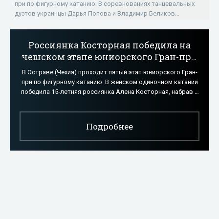
при по фигурному катанию. В соревнованиях танцевальных
дуэтов украинцы Дарья Попова и Владимир Беликов
остановились в шаге от пьедестала,
Россиянка Косторная победила на
чешском этапе юниорского Гран-при
среди одиночниц; Жданович – 19-я -
В Остраве (Чехия) проходит пятый этап юниорского Гран-
«Фигурное катание»
при по фигурному катанию. В женском одиночном катании
победила 15-летняя россиянка Алена Косторная, набрав в
сумме за две программы
Подробнее