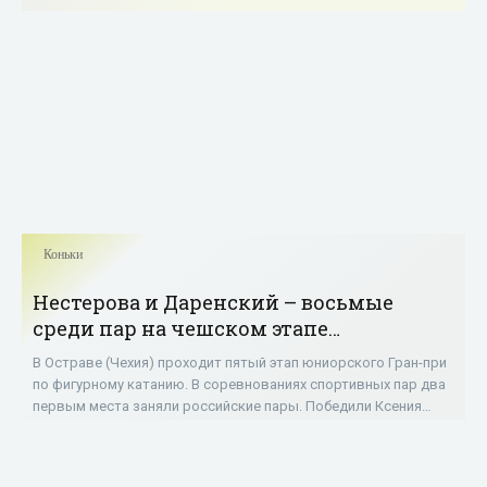
Коньки
Нестерова и Даренский – восьмые
среди пар на чешском этапе
юниорского Гран-при - «Фигурное
В Остраве (Чехия) проходит пятый этап юниорского Гран-при
катание»
по фигурному катанию. В соревнованиях спортивных пар два
первым места заняли российские пары. Победили Ксения
Ахантьева и Валерий Колесов,