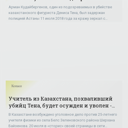
неделю до трагедии - «Фигурное
Арман Кудайбергенов, один из подозреваемых в убийстве
катание»
казахстанского фигуриста Дениса Тена, был задержан
полицией Астаны 11 июля 2018 года за кражу зеркал с
автомобиля, но позднее был отпущен на
Коньки
Учитель из Казахстана, похваливший
убийц Тена, будет осужден и уволен -
«Фигурное катание»
В Казахстане возбуждено уголовное дело против 25-летнего
учителя физики из села Белс Зеленовского района Шерхана
Байзенова. 20 июля в «сторис» своей страницы в сети