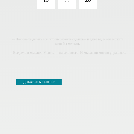
-- Начинайте делать все, что вы можете сделать – и даже то, о чем можете
хотя бы мечтать.
-- Все дело в мыслях. Мысль — начало всего. И мыслями можно управлять.
И поэтому главное дело совершенствования: работать над мыслями.
-- Идите уверенно по направлению к мечте. Живите той жизнью, которую вы
сами себе придумали.
-- Самое большое богатство — это ум. Самая большая нищета — глупость.
ДОБАВИТЬ БАННЕР
Из всех страхов самый пугающий — самолюбование.
-- Лучшее, что можно сделать с хорошим советом, это пропустить его мимо
ушей. Он никогда не бывает полезен никому, кроме того, кто его дал.
-- Люблю давать советы и очень не люблю, когда их дают мне.