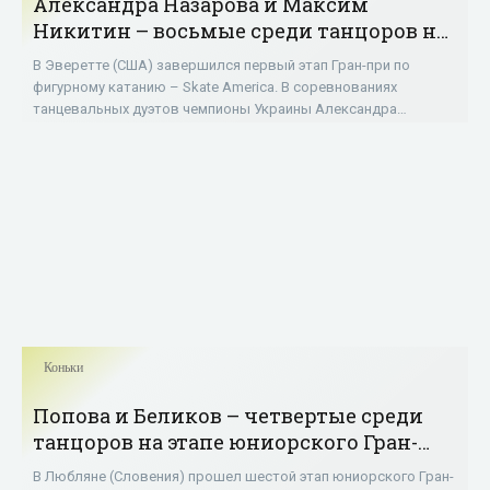
Александра Назарова и Максим
Никитин – восьмые среди танцоров на
– Skate America - «Фигурное катание»
В Эверетте (США) завершился первый этап Гран-при по
фигурному катанию – Skate America. В соревнованиях
танцевальных дуэтов чемпионы Украины Александра
Назарова и Максим Никитин заняли 8-е место,
Коньки
Попова и Беликов – четвертые среди
танцоров на этапе юниорского Гран-
при в Словении - «Коньки»
В Любляне (Словения) прошел шестой этап юниорского Гран-