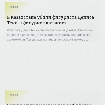
Коньки
В Казахстане убили фигуриста Дениса
Тена - «Фигурное катание»
Фигурист Денис Тен скончался в больнице Алма-Аты из-за
ножевого ранения. Двое пытались украсть зеркала с его
автомобиля. Тен увидел, началась потасовка, ножевое
ранение бедра лишило организм трех
Коньки