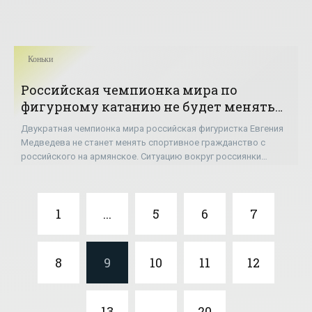
Коньки
Российская чемпионка мира по
фигурному катанию не будет менять
Россию на Армению - «Коньки»
Двукратная чемпионка мира российская фигуристка Евгения
Медведева не станет менять спортивное гражданство с
российского на армянское. Ситуацию вокруг россиянки
прокомментировала президент Федерации
1
...
5
6
7
8
9
10
11
12
13
...
20