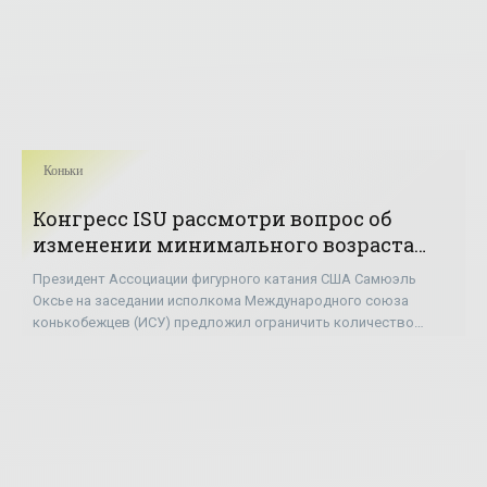
Коньки
Конгресс ISU рассмотри вопрос об
изменении минимального возраста
участников соревнований на взрослом
Президент Ассоциации фигурного катания США Самюэль
уровне - «Фигурное катание»
Оксье на заседании исполкома Международного союза
конькобежцев (ИСУ) предложил ограничить количество
несовершеннолетних в спорте. «Зрителям нужно