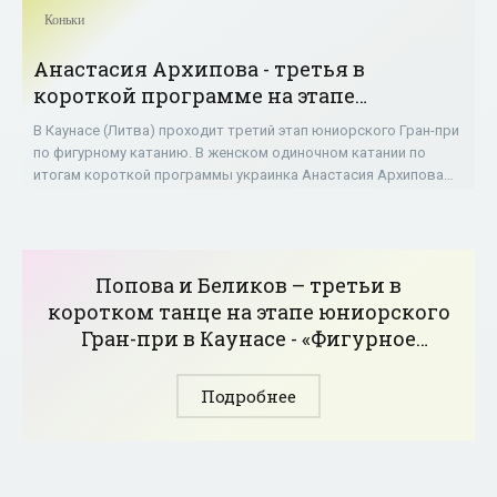
Коньки
Анастасия Архипова - третья в
короткой программе на этапе
юниорского Гран-при по фигурному
В Каунасе (Литва) проходит третий этап юниорского Гран-при
катанию - «Фигурное катание»
по фигурному катанию. В женском одиночном катании по
итогам короткой программы украинка Анастасия Архипова
стала третьей с результатом
Попова и Беликов – третьи в
коротком танце на этапе юниорского
Гран-при в Каунасе - «Фигурное
катание»
Подробнее