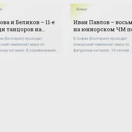
ки
Коньки
ова и Беликов – 11-е
Иван Павлов – вось
ди танцоров на
на юниорском ЧМ п
орском ЧМ по
фигурному катанию
ии (Болгария) проходит
В Софии (Болгария) проходит
урному катанию -
«Коньки»
ский чемпионат мира по
юниорский чемпионат мира по
ньки»
ному катанию. В соревнованиях
фигурному катанию. 19-летний
вальных дуэтов украинцы Дарья
украинский фигурист Иван Пав
а и Владимир Беликов заняли
занял 8-е место, с суммой балов
вое 11-е место с суммой баллов
две программы 206,38. После
короткой программы