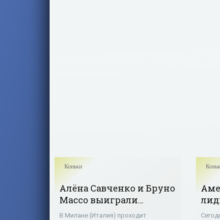
рекордом 80,27 балла. Олимпийская
чемпионка
Коньки
Конь
Алёна Савченко и Бруно
Аме
Массо выиграли
лид
короткую программу
кор
В Милане (Италия) проходит
Сегодн