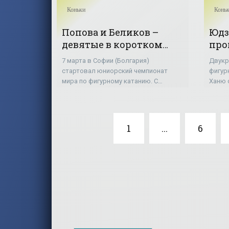
Коньки
Конь
Попова и Беликов –
Юдз
девятые в коротком
про
танце на юниорском
- «
7 марта в Софии (Болгария)
Двукр
ЧМ - «Фигурное
стартовал юниорский чемпионат
фигур
катание»
мира по фигурному катанию. С
Ханю 
короткой программой выступили
чемпи
спортивные пары и танцевальные
резул
дуэты. За исполнение короткого
обсле
танца украинский
участ
1
...
6