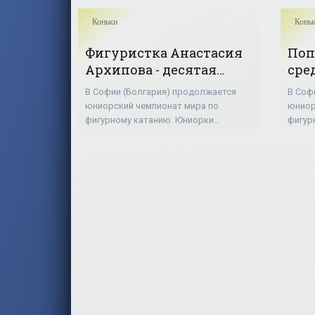
Коньки
Конь
Фигуристка Анастасия
Поп
Архипова - десятая
сре
после короткой
юни
В Софии (Болгария) продолжается
В Соф
программы на
фиг
юниорский чемпионат мира по
юниор
юниорском ЧМ -
«Ко
фигурному катанию. Юниорки
фигур
«Коньки»
выступили с короткой программой.
танце
14-летняя чемпионка Украины
Попов
Анастасия Архипова с личным
итого
рекордом – 59,37 балла
за