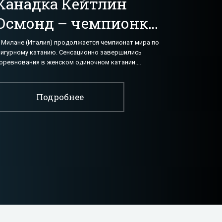
Канадка Кейтлин
Осмонд – чемпионка
мира по фигурному
 Милане (Италия) продолжается чемпионат мира по
игурному катанию. Сенсационно завершились
катанию - «Фигурное
оревнования в женском одиночном катании.
еудачно выступили в произвольной программе и
катание»
стались
Подробнее