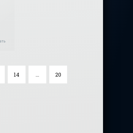
ать
н
14
...
20