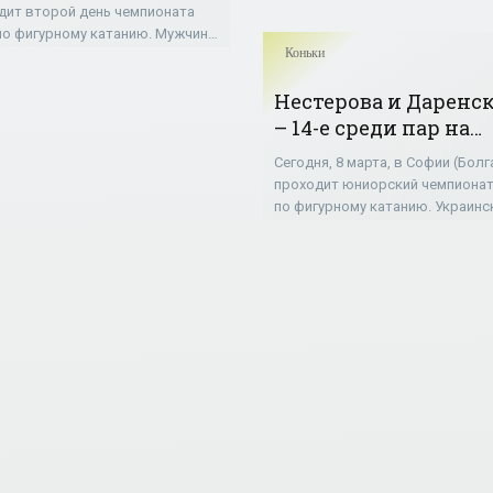
ЧМ по фигурному
дит второй день чемпионата
нию; Павлов – 29-й -
по фигурному катанию. Мужчины
Коньки
гурное катание»
пили с короткой программой.
м был 18-летний американец
Нестерова и Даренс
 Чен с результатом
– 14-е среди пар на
юниорской ЧМ по
Сегодня, 8 марта, в Софии (Болг
фигурному катанию
проходит юниорский чемпионат
«Коньки»
по фигурному катанию. Украинс
спортивная пара София Нестеро
Артем Даренский завершила п
в своей карьере чемпионат