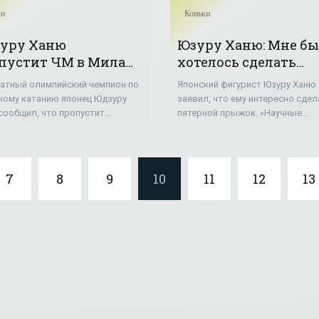
ки
Коньки
уру Ханю
Юзуру Ханю: Мне бы
пустит ЧМ в Милане
хотелось сделать
Фигурное катание»
пятерной прыжок -
атный олимпийский чемпион по
Японский фигурист Юзуру Ханю
«Коньки»
ному катанию японец Юдзуру
заявил, что ему интересно сдел
сообщил, что пропустит
пятерной прыжок. «Научные
онат мира-2018. «По
исследования показывают, что
ьтатам медицинского
человек, скорее всего, способе
дования я не смогу принять
сделать пятерной прыжок, —
ие в чемпионате
цитирует Ханю
7
8
9
10
11
12
13