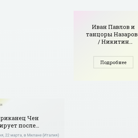
Иван Павлов и
танцоры Назаров
/ Никитин
представят
Украину на ЧМ п
Подробнее
фигурному
катанию в
Милане -
«Фигурное
катание»
ки
риканец Чен
ирует после
откой программы
я, 22 марта, в Милане (Италия)