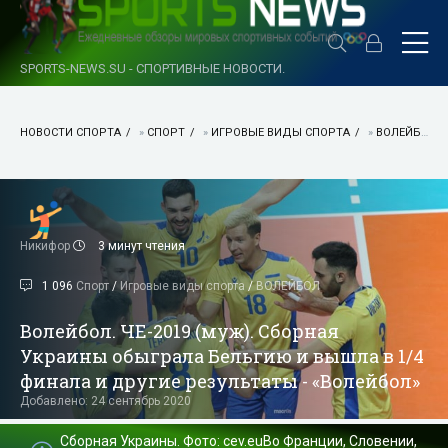
SPORTS-NEWS.SU - СПОРТИВНЫЕ НОВОСТИ.
НОВОСТИ СПОРТА
»
СПОРТ
»
ИГРОВЫЕ ВИДЫ СПОРТА
»
ВОЛЕЙБОЛ
Никифор
3 минут чтения
1 096
Спорт
/
Игровые виды спорта
/
ВОЛЕЙБОЛ
Волейбол. ЧЕ-2019 (муж). Сборная
Украины обыграла Бельгию и вышла в 1/4
финала и другие результаты - «Волейбол»
Добавлено: 24 сентябрь 2020
Сборная Украины. Фото: cev.euВо Франции, Словении,