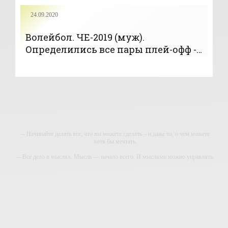
24.09.2020
Волейбол. ЧЕ-2019 (муж).
Определились все пары плей-офф -
«Волейбол»
-- Начинайте делать все, что вы можете сделать – и даже то, о чем можете
хотя бы мечтать.
-- Все дело в мыслях. Мысль — начало всего. И мыслями можно управлять.
И поэтому главное дело совершенствования: работать над мыслями.
-- Идите уверенно по направлению к мечте. Живите той жизнью, которую вы
сами себе придумали.
-- Самое большое богатство — это ум. Самая большая нищета — глупость.
Из всех страхов самый пугающий — самолюбование.
-- Лучшее, что можно сделать с хорошим советом, это пропустить его мимо