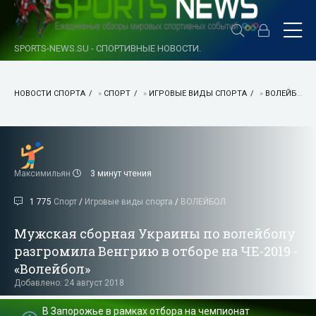
SPORTS-NEWS.SU - СПОРТИВНЫЕ НОВОСТИ.
НОВОСТИ СПОРТА
»
СПОРТ
»
ИГРОВЫЕ ВИДЫ СПОРТА
»
ВОЛЕЙБОЛ
Максимильян
3 минут чтения
1 775
Спорт
/
Игровые виды спорта
/
ВОЛЕЙБОЛ
Мужская сборная Украины по волейболу
разгромила Венгрию в отборе на ЧЕ-2019 -
«Волейбол»
Добавлено: 24 август 2018
В Запорожье в рамках отбора на чемпионат