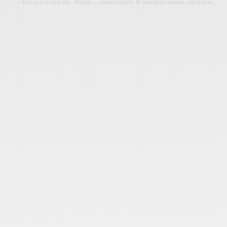
-- Все дело в мыслях. Мысль — начало всего. И мыслями можно управлять.
И поэтому главное дело совершенствования: работать над мыслями.
-- Идите уверенно по направлению к мечте. Живите той жизнью, которую вы
сами себе придумали.
-- Самое большое богатство — это ум. Самая большая нищета — глупость.
Из всех страхов самый пугающий — самолюбование.
-- Лучшее, что можно сделать с хорошим советом, это пропустить его мимо
ушей. Он никогда не бывает полезен никому, кроме того, кто его дал.
-- Люблю давать советы и очень не люблю, когда их дают мне.