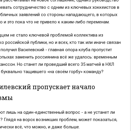
та рассчитывал на новое соглашение, однако руководство
евать сотрудничество с одним из ключевых хоккеистов в
публичных заявлений со стороны нападающего, в которых
о и это пока что не привело к каким-либо переменам.
адцем не стало ключевой проблемой коллектива из
 российской публики, но и всех, кто так или иначе связан
получил Василевский - главная опора клуба пропустит
опыхах заменить россиянина всё же удалось: временным
анссон. Но станет ли проведший всего 35 матчей в НХЛ
 буквально тащившего «на своём горбу» команду?
илевский пропускает начало
авмы
ют лишь на один-единственный вопрос - а не устанет ли
 Глядя на ворох возникших проблем, может показаться,
ически всё, что можно, и даже больше.