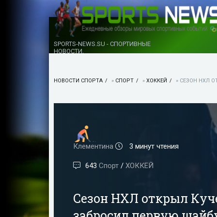
SPORTS-NEWS.SU - СПОРТИВНЫЕ
НОВОСТИ.
НОВОСТИ СПОРТА
»
СПОРТ
»
ХОККЕЙ
» СЕЗОН НХЛ О
Клементина
3 минут чтения
643
Спорт
/
ХОККЕЙ
Сезон НХЛ открыл Куче
забросил первую шайбу