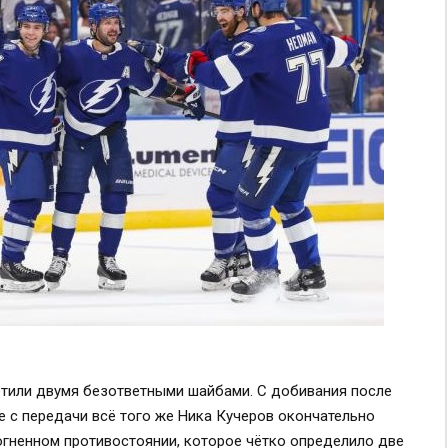
етили двумя безответными шайбами. С добивания после
е с передачи всё того же Ника Кучеров окончательно
в огненном противостоянии, которое чётко определило две