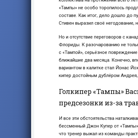
коллектива на протяжении всего ле
«Тампы» не особо торопилось продл
составе. Как итог, дело дошло до 
Стивен выразил своё негодование, н
Но и отсутствие переговоров с кан
Флориды. К разочарованию не только
с «Тампой», серьёзное повреждение 
ближайшие два месяца. Конечно, вп
вариантом в калитке стал Йонас Йох
кипер достойным дублёром Андрея,
Голкипер «Тампы» Вас
предсезонки из-за тр
И все эти обстоятельства наталкива
бессменный Джон Купер от «Тампы»?
что тренер выжал из команды практ