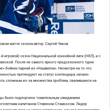
товом матче сезона.автор: Сергей Чиков
й игровой) сезон Национальной хоккейной лиги (НХЛ), и с
ывеской. После не самого яркого предсезонного турне
е» бойких парней из «Нэшвилла». Несмотря на то что
енностью претендуют на статус контендера, начало
ыть сложным из-за множества проблем, свалившихся на
нды было подпорчено томительным ожиданием
ноголетним капитаном Стивеном Стэмкосом. Лидер