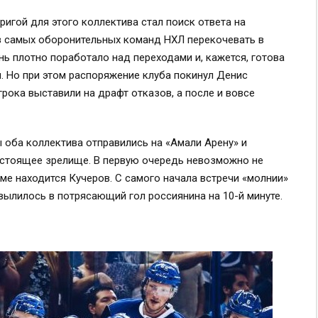
тригой для этого коллектива стал поиск ответа на
з самых оборонительных команд НХЛ перекочевать в
ь плотно поработало над переходами и, кажется, готова
. Но при этом распоряжение клуба покинул Денис
грока выставили на драфт отказов, а после и вовсе
 оба коллектива отправились на «Амали Арену» и
астоящее зрелище. В первую очередь невозможно не
ме находится Кучеров. С самого начала встречи «молнии»
и вылилось в потрясающий гол россиянина на 10-й минуте.