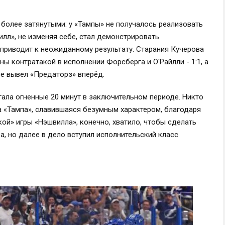
олее затянутыми: у «Тампы» не получалось реализовать
лл», не изменяя себе, стал демонстрировать
 приводит к неожиданному результату. Старания Кучерова
ы контратакой в исполнении Форсберга и О'Райлли - 1:1, а
се вывел «Предаторз» вперёд.
ла огненные 20 минут в заключительном периоде. Никто
а «Тампа», славившаяся безумным характером, благодаря
кой» игры «Нэшвилла», конечно, хватило, чтобы сделать
ва, но далее в дело вступил исполнительский класс