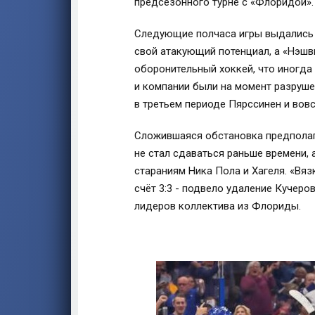
предсезонного турне с «Флоридой».
Следующие полчаса игры выдались б
свой атакующий потенциал, а «Нэшви
оборонительный хоккей, что иногда
и компании были на момент разрушен
в третьем периоде Пярссинен и вов
Сложившаяся обстановка предполага
не стал сдаваться раньше времени, 
стараниям Ника Пола и Хагеля. «Вяз
счёт 3:3 - подвело удаление Кучеро
лидеров коллектива из Флориды.