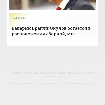
23.05.2021
Валерий Брагин: Окулов остается в
расположении сборной, мы
надеемся на него - «Новости
спорта»
-- Начинайте делать все, что вы можете сделать – и даже то, о чем можете
хотя бы мечтать.
-- Все дело в мыслях. Мысль — начало всего. И мыслями можно управлять.
И поэтому главное дело совершенствования: работать над мыслями.
-- Идите уверенно по направлению к мечте. Живите той жизнью, которую вы
сами себе придумали.
-- Самое большое богатство — это ум. Самая большая нищета — глупость.