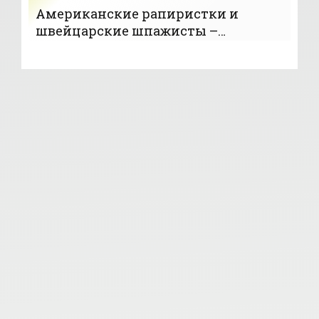
Американские рапиристки и
швейцарские шпажисты –
победители командных турниров
на ЧМ; украинки и украинцы – 13-е
- «ФЕХТОВАНИЕ»