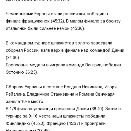
Чемпионками Европы стали россиянки, победив в
финале француженок (45:32). В малом финале за бронзу
итальянки были сильнее немок (45:36).
В командном турнире шпажистов золото завоевала
сборная России, взяв верх в финале над командой Дании
(31:30).
Бронзовые медали выиграла команда Венгрии, победив
Эстонию 36:25).
Сборная Украины в составе Богдана Никишина, Игоря
Рейзлина, Владимира Станкевича и Романа Свичкаря
заняла 10-е место.
В 1/8 финала украинцы проиграли Дании (38:40). Затем в
турнире за 9-16 места наши шпажисты победили
Финляндию (45:23), Францию (45:37) и проиграли
Нидерландам ((33:45).