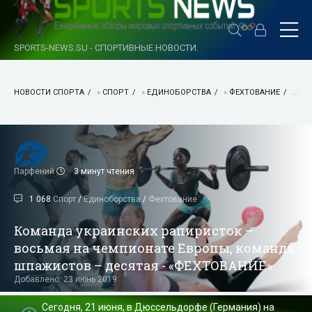
SPORTS-NEWS.SU - СПОРТИВНЫЕ НОВОСТИ.
НОВОСТИ СПОРТА
»
СПОРТ
»
ЕДИНОБОРСТВА
»
ФЕХТОВАНИЕ
» КОМАНДА УКРАИНСКИХ РАПИРИСТОК – ВОСЬМАЯ НА ЧЕМПИОНАТЕ ЕВРОПЫ, КОМАНДА ШПАЖИСТОВ – ДЕСЯТАЯ - «ФЕХТОВАНИЕ»
Парфений
3 минут чтения
1 068
Спорт
/
Единоборства
/
Фехтование
Команда украинских рапиристок –
восьмая на чемпионате Европы, команда
шпажистов – десятая - «ФЕХТОВАНИЕ»
Добавлено: 23 июнь 2019
Сегодня, 21 июня, в Дюссельдорфе (Германия) на