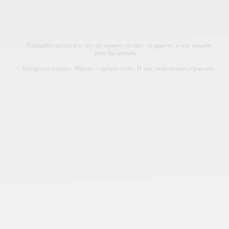
-- Начинайте делать все, что вы можете сделать – и даже то, о чем можете
хотя бы мечтать.
-- Все дело в мыслях. Мысль — начало всего. И мыслями можно управлять.
И поэтому главное дело совершенствования: работать над мыслями.
-- Идите уверенно по направлению к мечте. Живите той жизнью, которую вы
сами себе придумали.
-- Самое большое богатство — это ум. Самая большая нищета — глупость.
Из всех страхов самый пугающий — самолюбование.
-- Лучшее, что можно сделать с хорошим советом, это пропустить его мимо
ушей. Он никогда не бывает полезен никому, кроме того, кто его дал.
-- Люблю давать советы и очень не люблю, когда их дают мне.