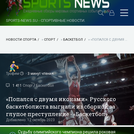
SPORTS-NEWS.SU - СПОРТИВНЫЕ НОВОСТИ.
НОВОСТИ СПОРТА
»
СПОРТ
»
БАСКЕТБОЛ
» «ПОПАЛСЯ С ДВУМЯ ИКОНАМИ». РУССКОГО БАСКЕТБОЛИСТА ВЫГНАЛИ ИЗ СБОРНОЙ ЗА ГЛУПОЕ ПРЕСТУПЛЕНИЕ - «БАСКЕТБОЛ»
Трофим
3 минут чтения
1 411
Спорт
/
Баскетбол
«Попался с двумя иконами». Русского
баскетболиста выгнали из сборной за
глупое преступление - «Баскетбол»
Добавлено: 12 октябрь 2023
Судьбу олимпийского чемпиона решила роковая