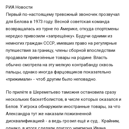
РИА Новости
Первый по-настоящему тревожный звоночек прозвучал
для Белова в 1973 году. Весной советская команда
возвращалась из турне по Америке, откуда спортсмены
нередко привозили «запрещёнку». Будучи одними из
немногих граждан СССР, имевших право на регулярные
путешествия за границу, члены сборной впоследствии
продавали привезённые товары на родине. Власть
обычно смотрела на эту мелкую контрабанду сквозь
пальцы, однако иногда фарцовщиков показательно
«прижимали» - чтоб другим было неповадно.
По прилёте в Шереметьево таможня остановила сразу
нескольких баскетболистов, в числе которых оказался и
Белов. У игрока обнаружили иностранные товары, за что
Александра тут же наказали пожизненной
дисквалификацией - а ведь грозил ещё и суд… Крайним,
однако, в итоге сделали другого чемпиона Ивана