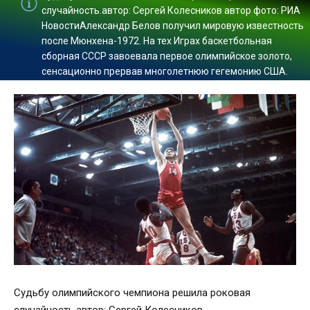
случайность.автор: Сергей Колесников автор фото: РИА
НовостиАлександр Белов получил мировую известность
после Мюнхена-1972. На тех Играх баскетбольная
сборная СССР завоевала первое олимпийское золото,
сенсационно прервав многолетнюю гегемонию США.
Судьбу олимпийского чемпиона решила роковая
случайность.автор: Сергей Колесников