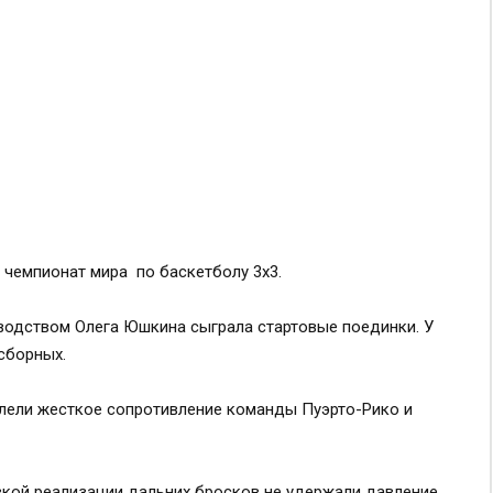
 чемпионат мира по баскетболу 3х3.
водством Олега Юшкина сыграла стартовые поединки. У
сборных.
олели жесткое сопротивление команды Пуэрто-Рико и
зкой реализации дальних бросков не удержали давление