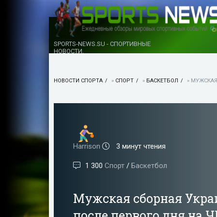
SPORTS-NEWS.SU - СПОРТИВНЫЕ
НОВОСТИ.
НОВОСТИ СПОРТА
»
СПОРТ
»
БАСКЕТБОЛ
» МУЖСКАЯ
Harrison
3 минут чтения
1 300
Спорт
/
Баскетбол
Мужская сборная Украи
после первого дня на Ч