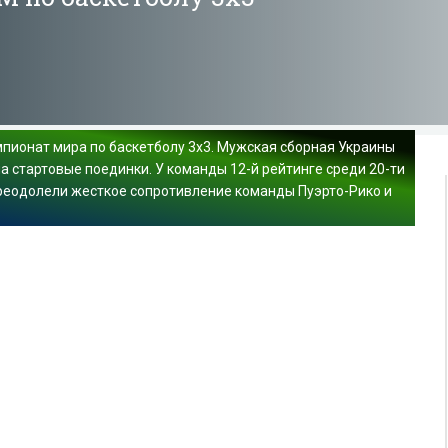
пионат мира по баскетболу 3х3. Мужская сборная Украины
 стартовые поединки. У команды 12-й рейтинге среди 20-ти
преодолели жесткое сопротивление команды Пуэрто-Рико и