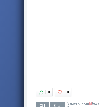
0
0
Заметили ош
Ы
бку?
Ctrl
Enter