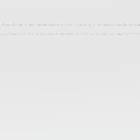
- Начинайте делать все, что вы можете сделать – и даже то, о чем можете хотя бы мечтать
ь — начало всего. И мыслями можно управлять. И поэтому главное дело совершенствов
дите уверенно по направлению к мечте. Живите той жизнью, которую вы сами себе приду
огатство — это ум. Самая большая нищета — глупость. Из всех страхов самый пугающ
ь с хорошим советом, это пропустить его мимо ушей. Он никогда не бывает полезен ником
-- Люблю давать советы и очень не люблю, когда их дают мне.