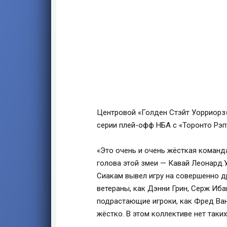
Центровой «Голден Стэйт Уорриорз
серии плей-офф НБА с «Торонто Рэп
«Это очень и очень жёсткая команда,
голова этой змеи — Кавай Леонард.У
Сиакам вывел игру на совершенно др
ветераны, как Дэнни Грин, Серж Иба
подрастающие игроки, как Фред Ванв
жёстко. В этом коллективе нет таки