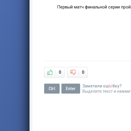
Первый матч финальной серии пройд
0
0
Заметили ош
Ы
бку?
Ctrl
Enter
Выделите текст и нажми