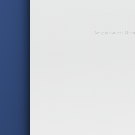
-
-- Все дело в мыслях. Мысл
-- И
-- Самое большое б
-- Лучшее, что можно сделат