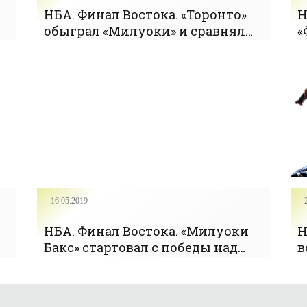
НБА. Финал Востока. «Торонто»
Н
обыграл «Милуоки» и сравнял
«
счет в серии — 2-2 - «БАСКЕТБОЛ»
«
(
16.05.2019
НБА. Финал Востока. «Милуоки
Н
Бакс» стартовал с победы над
в
л
«Торонто Рэпторс» (+Видео) -
и
«БАСКЕТБОЛ»
«