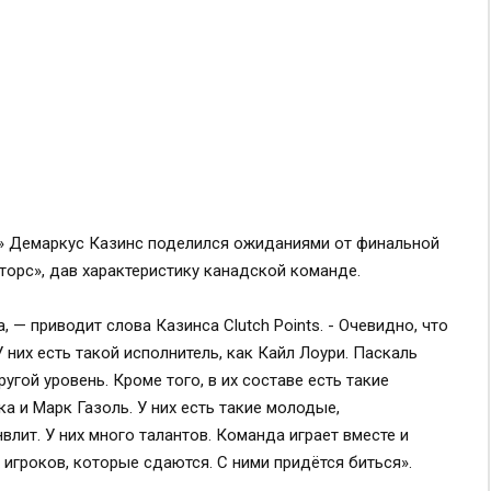
» Демаркус Казинс поделился ожиданиями от финальной
торс», дав характеристику канадской команде.
 — приводит слова Казинса Clutch Points. - Очевидно, что
 них есть такой исполнитель, как Кайл Лоури. Паскаль
угой уровень. Кроме того, в их составе есть такие
ка и Марк Газоль. У них есть такие молодые,
лит. У них много талантов. Команда играет вместе и
х игроков, которые сдаются. С ними придётся биться».