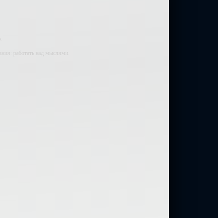
.
ания: работать над мыслями.
мали.
ий — самолюбование.
у, кроме того, кто его дал.