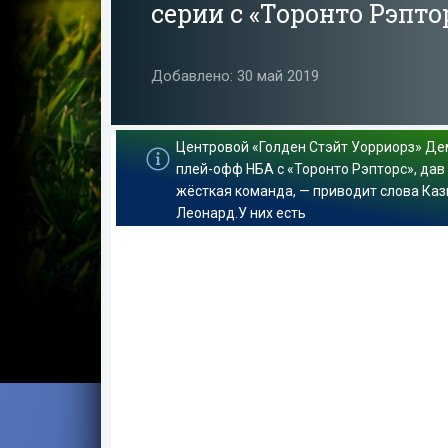
серии с «Торонто Рэпт
Добавлено: 30 май 2019
Центровой «Голден Стэйт Уорриорз» Де
плей-офф НБА с «Торонто Рэпторс», дав
жёсткая команда, — приводит слова Казин
Леонард.У них есть