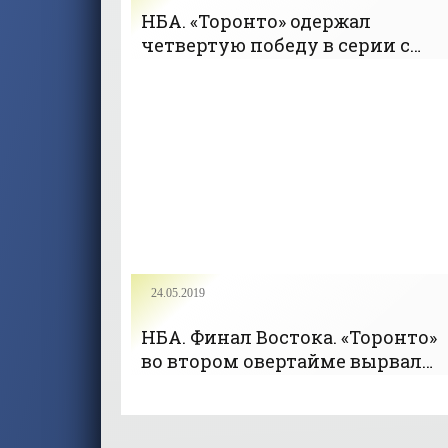
НБА. «Торонто» одержал
четвертую победу в серии с
«Милуоки» и вышел в финал
(+Видео) - «БАСКЕТБОЛ»
24.05.2019
НБА. Финал Востока. «Торонто»
во втором овертайме вырвал
победу у «Милуоки» и сократи
отставание в серии -
«БАСКЕТБОЛ»