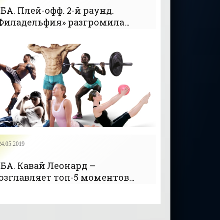
БА. Плей-офф. 2-й раунд.
Филадельфия» разгромила
Торонто» и повела в серии
+Видео) - «БАСКЕТБОЛ»
24.05.2019
БА. Кавай Леонард –
озглавляет топ-5 моментов
грового дня (Видео) -
БАСКЕТБОЛ»