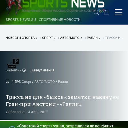
SPORTS-NEWS.SU - СПОРТИВНЫЕ НОВОСТИ.
НОВОСТИ СПОРТА
»
СПОРТ
»
АВТО/МОТО
»
РАЛЛИ
» ТРАССА НЕ ДЛЯ «БЫКОВ»: ЗАМЕТКИ НАКАНУНЕ ГРАН-ПРИ АВСТРИИ - «РАЛЛИ»
Валентин
3 минут чтения
1 593
Спорт
/
АВТО/МОТО
/
Ралли
Трасса не для «быков»: заметки накануне
Гран-при Австрии - «Ралли»
Добавлено: 14 июль 2017
«Советский спорт» узнал, разрешился ли конфликт