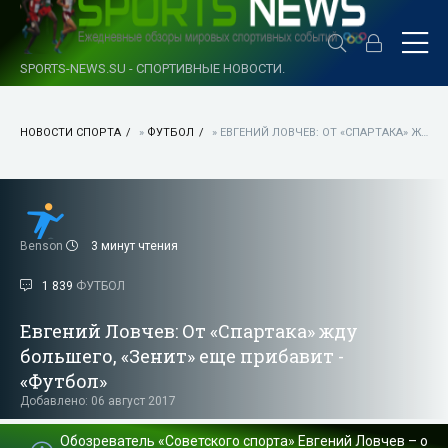
SPORTS-NEWS.SU - СПОРТИВНЫЕ НОВОСТИ.
НОВОСТИ СПОРТА
»
ФУТБОЛ
» ЕВГЕНИЙ ЛОВЧЕВ: ОТ «СПАРТАКА» ЖДУ БОЛЬШЕГО, «ЗЕНИТ» ЕЩЕ ПРИБАВИТ - «ФУТБОЛ»
Benson
3 минут чтения
1 839
ФУТБОЛ
Евгений Ловчев: От «Спартака» жду
большего, «Зенит» еще прибавит -
«Футбол»
Добавлено: 06 август 2017
Обозреватель «Советского спорта» Евгений Ловчев – о