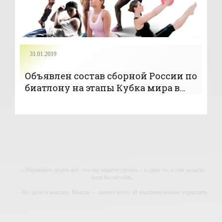
31.01.2019
Объявлен состав сборной России по
биатлону на этапы Кубка мира в
Канаде и США - «БИАТЛОН»
-- Начинайте делать все, что вы можете сделать – и даже то, о чем можете
хотя бы мечтать.
-- Все дело в мыслях. Мысль — начало всего. И мыслями можно управлять.
И поэтому главное дело совершенствования: работать над мыслями.
-- Идите уверенно по направлению к мечте. Живите той жизнью, которую вы