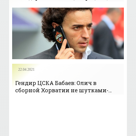
этим у ЦСКА пока плохо - «Новости
спорта»
22.04.2021
Гендир ЦСКА Бабаев: Олич в
сборной Хорватии не шутками-
прибаутками занимался, его
назначение – не спонтанное
решение - «Новости спорта»