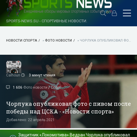
SPORTS-NEWS.SU - СПОРТИВНЫЕ НОВОСТИ.
НОВОСТИ СПОРТА
»
ФОТО НОВОСТИ
» ЧОРЛУКА ОПУБЛИКОВАЛ ФОТО С ПИВОМ ПОСЛЕ ПОБЕДЫ НАД ЦСКА - «НОВОСТИ СПОРТА»
Calhoun
3 минут чтения
1 606
Фото новости
/
Спорт
Чорлука опубликовал фото с пивом после
победы над ЦСКА - «Новости спорта»
Добавлено: 22 апрель 2021
Защитник «Локомотива» Ведран Чорлука опубликовал