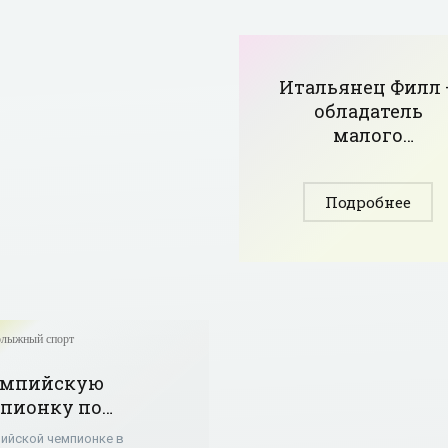
Итальянец Филл 
обладатель
малого
Хрустального
глобуса в
Подробнее
скоростном
спуске -
«Горнолыжный
спорт»
олыжный спорт
мпийскую
пионку по
нолыжному спорту
ийской чемпионке в