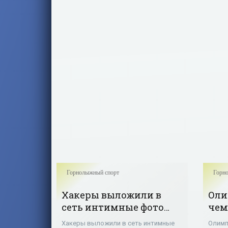
Третьего рейха, сообщает vg.no. По
данным издания,
Горнолыжный спорт
Горн
Хакеры выложили в
Оли
сеть интимные фото
чем
горнолыжницы Линдси
гор
Хакеры выложили в сеть интимные
Олимп