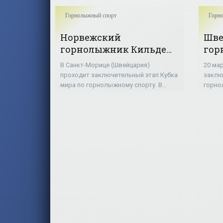
Горнолыжный спорт
Горн
Норвежский
Шве
горнолыжник Кильде
гор
выиграл малый Кубок
выи
В Санкт-Морице (Швейцария)
20 ма
мира в супергиганте -
общ
проходит заключительный этап Кубка
заклю
«Горнолыжный спорт»
«Го
мира по горнолыжному спорту. В
горно
супергиганте первенствовал
завер
швейцарец Бэт Фойз с результатом 1
гиган
минута 16,17 секунды, опередив на
Виктор
одну