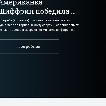
Американка
Шиффрин победила в
слаломе на
 Загребе (Хорватия) стартовал слаломный этап
убка мира по горнолыжному спорту. В соревнованиях
хорватском этапе КМ
енщин победила американка Микаэла Шиффрин с
езультатом по сумме двух попыток 1 минута
- «Горнолыжный
спорт»
Подробнее