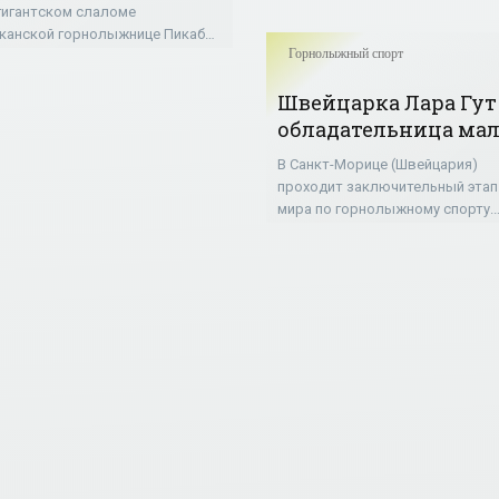
инили в избиении
гигантcком слаломе
а - «Горнолыжный
канской горнолыжнице Пикабо
Горнолыжный спорт
рт»
 предъявлены обвинения в
нем насилии. Об этом сообщает
Швейцарка Лара Гут
.com. 23 декабря Стрит была
ована по
обладательница мал
Кубка мира в
В Санкт-Морице (Швейцария)
супергиганте -
проходит заключительный этап
«Горнолыжный спор
мира по горнолыжному спорту.
Швейцарка Лара Гут стала втор
супергиганте и завоевала малы
Хрустальный глобус в этой
дисциплине.