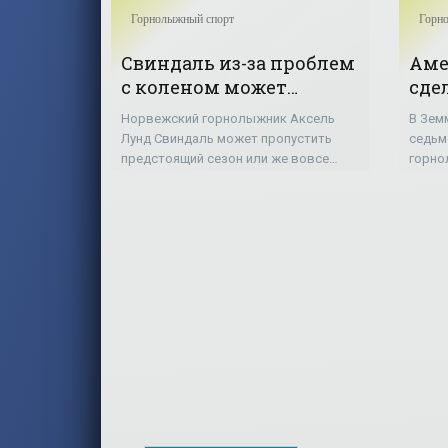
Горнолыжный спорт
Горн
Свиндаль из-за проблем
Аме
с коленом может
сде
пропустить сезон или
дуб
Норвежский горнолыжник Аксель
В Зем
завершить карьеру -
сла
Лунд Свиндаль может пропустить
седьм
«Горнолыжный спорт»
мир
предстоящий сезон или же вовсе
горно
завершить карьеру из-за проблем с
«Го
В гиг
коленом, сообщает АП. Свиндаль в
дубль
январе, будучи абсолютным лидером
Шиффр
Кубка
опере