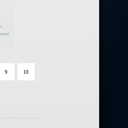
алия)
 в
ская
9
10
.
ания: работать над мыслями.
мали.