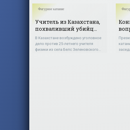
Фигурное катание
Фигур
Учитель из Казахстана,
Кон
похваливший убийц
воп
Тена, будет осужден и
мин
В Казахстане возбуждено уголовное
Прези
уволен - «Фигурное
уча
дело против 25-летнего учителя
катан
катание»
сор
физики из села Белс Зеленовского
засед
района Шерхана Байзенова. 20 июля в
взр
Между
«сторис» своей страницы в сети
коньк
«Фи
«Инстаграм» он сделал публикацию
огран
несов
«Зрит