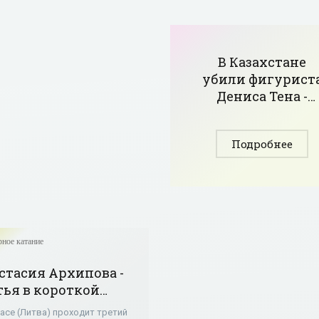
В Казахстане
убили фигурист
Дениса Тена -
«Фигурное
катание»
Подробнее
ное катание
стасия Архипова -
тья в короткой
грамме на этапе
насе (Литва) проходит третий