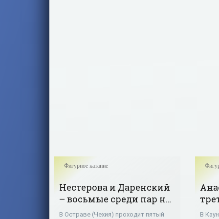
Назаров с результатом 161,00 балл
за две
Фигурное катание
Фигур
Нестерова и Даренский
Ана
– восьмые среди пар на
тре
чешском этапе
про
В Остраве (Чехия) проходит пятый
В Кау