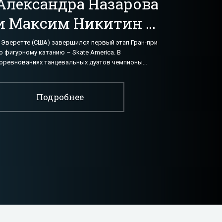
Александра Назарова
и Максим Никитин –
восьмые среди
 Эверетте (США) завершился первый этап Гран-при
о фигурному катанию – Skate America. В
танцоров на – Skate
оревнованиях танцевальных дуэтов чемпионы
краины Александра Назарова и Максим Никитин
America - «Фигурное
аняли 8-е
катание»
Подробнее