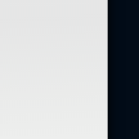
ий — самолюбование.
у, кроме того, кто его дал.