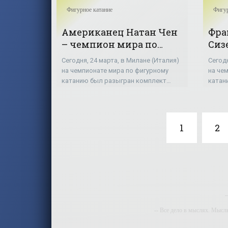
Фигурное катание
Фигур
Американец Натан Чен
Фра
– чемпион мира по
Сиз
фигурному катанию -
мир
Сегодня, 24 марта, в Милане (Италия)
Сегодн
«Фигурное катание»
Наз
на чемпионате мира по фигурному
на че
15-е
катанию был разыгран комплект
катан
медалей в мужском одиночном
кат
разыг
катании. Чемпионом мира стал 18-
Трехк
летний американец Натан Чен,
стали
который
и
1
2
-
-- Все дело в мыслях. Мысл
-- И