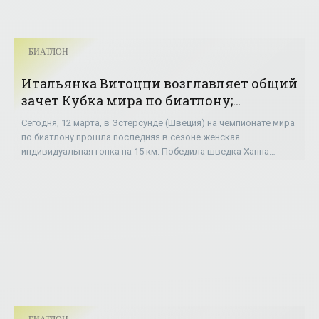
БИАТЛОН
Итальянка Витоцци возглавляет общий
зачет Кубка мира по биатлону;
Меркушина – 32-я - «БИАТЛОН»
Сегодня, 12 марта, в Эстерсунде (Швеция) на чемпионате мира
по биатлону прошла последняя в сезоне женская
индивидуальная гонка на 15 км. Победила шведка Ханна
Эберг, опередив итальянку Лизу Витоцци