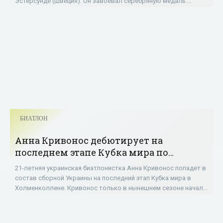
Эстерсунде (Швеция). Он завоевал серебряную медаль.
Чемпионом мира стал украинец Дмитрий
БИАТЛОН
Анна Кривонос дебютирует на
последнем этапе Кубка мира по
биатлону - «БИАТЛОН»
21-летняя украинская биатлонистка Анна Кривонос попадет в
состав сборной Украины на последний этап Кубка мира в
Холменколлене. Кривонос только в нынешнем сезоне начала
стабильно участвовать в