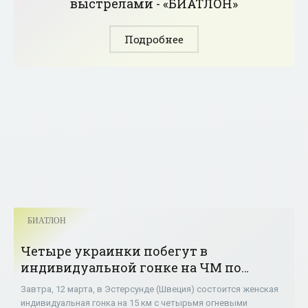
выстрелами - «БИАТЛОН»
Подробнее
БИАТЛОН
Четыре украинки побегут в
индивидуальной гонке на ЧМ по
биатлону в Эстерсунде - «БИАТЛОН»
Завтра, 12 марта, в Эстерсунде (Швеция) состоится женская
индивидуальная гонка на 15 км с четырьмя огневыми