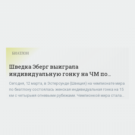
БИАТЛОН
Шведка Эберг выиграла
индивидуальную гонку на ЧМ по
биатлону; Меркушина - десятая -
Сегодня, 12 марта, в Эстерсунде (Швеция) на чемпионате мира
«БИАТЛОН»
по биатлону состоялась женская индивидуальная гонка на 15
км с четырьмя огневыми рубежами. Чемпионкой мира стала
шведка Ханна Эберг,