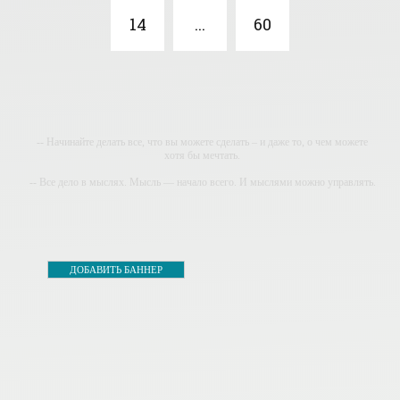
14
...
60
-- Начинайте делать все, что вы можете сделать – и даже то, о чем можете
хотя бы мечтать.
-- Все дело в мыслях. Мысль — начало всего. И мыслями можно управлять.
И поэтому главное дело совершенствования: работать над мыслями.
-- Идите уверенно по направлению к мечте. Живите той жизнью, которую вы
сами себе придумали.
-- Самое большое богатство — это ум. Самая большая нищета — глупость.
ДОБАВИТЬ БАННЕР
Из всех страхов самый пугающий — самолюбование.
-- Лучшее, что можно сделать с хорошим советом, это пропустить его мимо
ушей. Он никогда не бывает полезен никому, кроме того, кто его дал.
-- Люблю давать советы и очень не люблю, когда их дают мне.