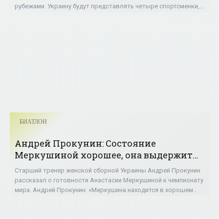
рубежами. Украину будут представлять четыре спортсменки,
которые получили такие стартовые
БИАТЛОН
Андрей Прокунин: Состояние
Меркушиной хорошее, она выдержит
марафон в виде чемпионата мира -
Старший тренер женской сборной Украины Андрей Прокунин
«БИАТЛОН»
рассказал о готовности Анастасии Меркушиной к чемпионату
мира. Андрей Прокунин: «Меркушина находится в хорошем
состоянии. В условиях хорошей