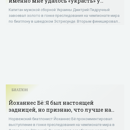
именно мне удалось «украсть» у
Йоханнеса золото - «БИАТЛОН»
Капитан мужской сборной Украины Дмитрий Пидручный
завоевал золото в гонке преследования на чемпионате мира
по биатлону в шведском Эстресунде. Вторым финишировал
норвежец Йоханнес Бё, проиграв
БИАТЛОН
Йоханнес Бё: Я был настоящей
задницей, но признаю, что лучше на
«стойке» я пока стрелять не могу -
Норвежский биатлонист Йоханнес Бё прокомментировал
«БИАТЛОН»
выступление в гонке преследования на чемпионате мира в