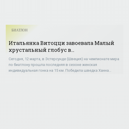
БИАТЛОН
Итальянка Витоцци завоевала Малый
хрустальный глобус в
индивидуальных гонках; Джима -
Сегодня, 12 марта, в Эстерсунде (Швеция) на чемпионате мира
шестая - «БИАТЛОН»
по биатлону прошла последняя в сезоне женская
индивидуальная гонка на 15 км. Победила шведка Ханна
Эберг, опередив итальянку Лизу Витоцци