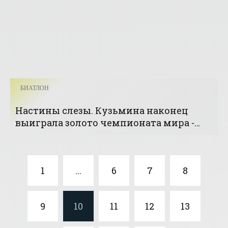
БИАТЛОН
Настины слезы. Кузьмина наконец
выиграла золото чемпионата мира -
«Биатлон»
1
...
6
7
8
9
10
11
12
13