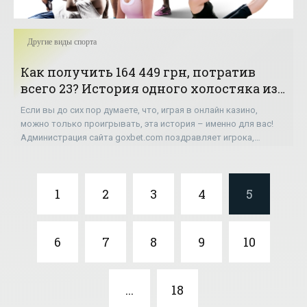
Другие виды спорта
Как получить 164 449 грн, потратив
всего 23? История одного холостяка из
Киева
Если вы до сих пор думаете, что, играя в онлайн казино,
можно только проигрывать, эта история – именно для вас!
Администрация сайта goxbet.com поздравляет игрока,
выигравшего 164 449 гривен на
1
2
3
4
5
6
7
8
9
10
...
18