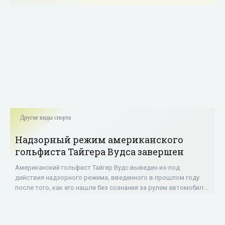
Другие виды спорта
Надзорный режим американского
гольфиста Тайгера Вудса завершен
Американский гольфист Тайгер Вудс выведен из-под
действия надзорного режима, введенного в прошлом году
после того, как его нашли без сознания за рулем автомобиля
на шоссе. Об этом сообщил во вторник