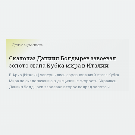
Другие виды спорта
Скалолаз Даниил Болдырев завоевал
золото этапа Кубка мира в Италии
В Арко (Италия) завершились соревнования Х этапа Кубка
Мира по скалолазанию в дисциплине скорость. Украинец
Даниил Болдырев завоевал второе подряд золото и
продемонстрировал лучшее время сезона!