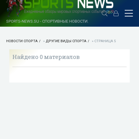
SPORTS-NEWS.SU - СПОРТИВНЫЕ НОВОСТИ.
НОВОСТИ СПОРТА
»
ДРУГИЕ ВИДЫ СПОРТА
» СТРАНИЦА 5
Найдено 0 материалов